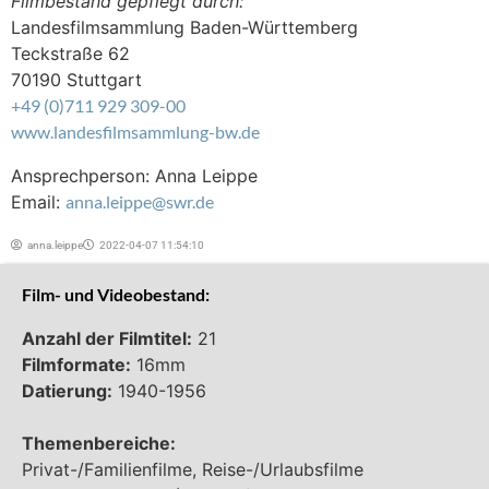
Filmbestand gepflegt durch:
Landesfilmsammlung Baden-Württemberg
Teckstraße 62
70190 Stuttgart
+49 (0)711 929 309-00
www.landesfilmsammlung-bw.de
Ansprechperson: Anna Leippe
Email:
anna.leippe@swr.de
anna.leippe
2022-04-07 11:54:10
Film- und Videobestand:
Anzahl der Filmtitel:
21
Filmformate:
16mm
Datierung:
1940-1956
Themenbereiche:
Privat-/Familienfilme, Reise-/Urlaubsfilme