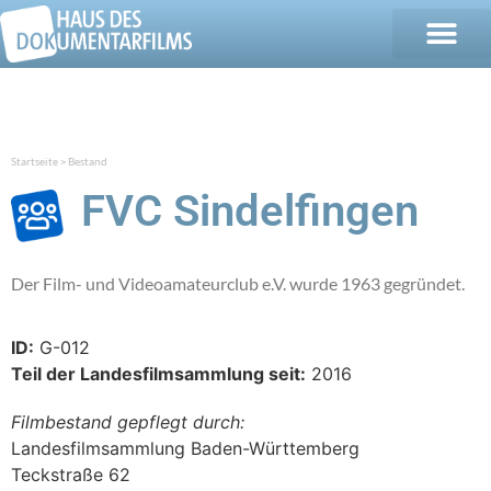
Startseite
Bestand
>
FVC Sindelfingen
Der Film- und Videoamateurclub e.V. wurde 1963 gegründet.
ID:
G-012
Teil der Landesfilmsammlung seit:
2016
Filmbestand gepflegt durch:
Landesfilmsammlung Baden-Württemberg
Teckstraße 62