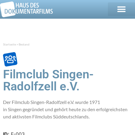
Startseite
Bestand
>
Filmclub Singen-
Radolfzell e.V.
Der Filmclub Singen-Radolfzell e.V. wurde 1971
in Singen gegründet und gehört heute zu den erfolgreichsten
und aktivsten Filmclubs Süddeutschlands.
ID:
F-003